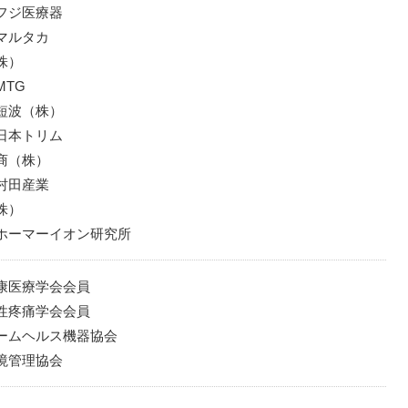
フジ医療器
マルタカ
株）
MTG
短波（株）
日本トリム
商（株）
村田産業
株）
ホーマーイオン研究所
康医療学会会員
性疼痛学会会員
ームヘルス機器協会
境管理協会