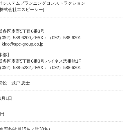
社システムプランニングコンストラクション
：株式会社エスピーシー]
】
博多区麦野5丁目6番3号
092）588-6200／FAX：（092）588-6201
：kido@spc-group.co.jp
本部】
博多区麦野5丁目6番3号 ハイネス弐番館1F
092）588-5282／FAX：（092）588-6201
締役 城戸 忠士
年9月1日
万円
他 契約社員15名／計38名）