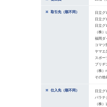
取引先（順不同）
日立グ
日立グ
日立グ
（株）
福岡ダ
コマツ
ヤマエ
スポー
ブリヂ
（株）rad
その他
仕入先（順不同）
日立グ
パラテ
（株）