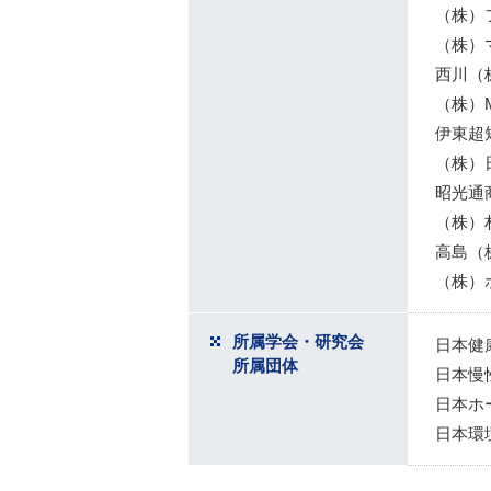
（株）
（株）
西川（
（株）
伊東超
（株）
昭光通
（株）
高島（
（株）
所属学会・研究会
日本健
所属団体
日本慢
日本ホ
日本環