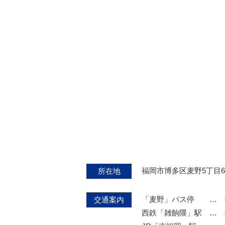
福岡市博多区麦野5丁目6
所在地
「麦野」バス停
… 
交通案内
西鉄「雑餉隈」駅
… 